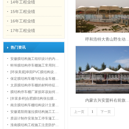
14年工程业绩
15年工程业绩
16年工程业绩
17年工程业绩
呼和浩特大青山野生动
1
热门资讯
安徽膜结构施工组织设计的内…
蚌埠膜结构停车棚施工常用到…
[环保美观]阜阳PVC膜结构设…
保定膜结构车棚与铝合金车棚…
太原膜结构停车棚的材料特征…
膜结构停车棚厂家损坏该如何…
[丰富多样]合肥膜结构张拉膜…
内蒙古兴安盟科右前旗
南京膜结构车棚结构设计主要…
安徽遮阳雨篷拉膜结构施工工…
上一页
1
下一页
质设计制作安装加工停车篷工…
淮南膜结构工程施工注意防护…