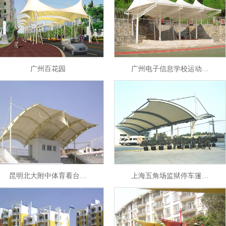
广州百花园
广州电子信息学校运动…
1
2
3
4
昆明北大附中体育看台…
上海五角场监狱停车篷…