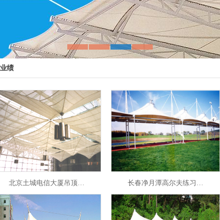
业绩
北京土城电信大厦吊顶…
长春净月潭高尔夫练习…