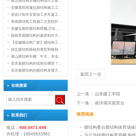
南京膜结构车棚结构设计主要…
安徽遮阳雨篷拉膜结构施工工…
质设计制作安装加工停车篷工…
淮南膜结构工程施工注意防护…
安徽实惠的膜结构雨棚,尽在…
园林景观膜结构的裁剪制作方…
【安徽膜结构厂家】膜结构工…
1
保定膜结构膜材的类型和膜材…
黄山膜结构车棚「中天」专业…
安庆索膜结构的优势在哪里？…
安庆索膜结构的膜结构发展方…
返回上一步
在线搜索
上一条：
山东建工学院
下一条：
南洋灌河观景台
推荐阅读
联系我们
膜结构看台膜结构体育场操
电话：
400-0471-649
许经理：18949833982
乌兰浩特膜结构景观棚 制