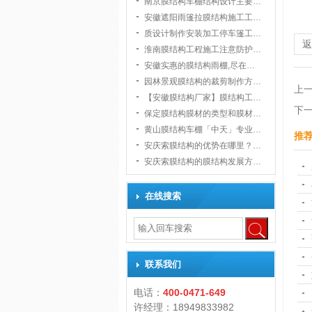
南京膜结构车棚结构设计主要…
安徽遮阳雨篷拉膜结构施工工…
质设计制作安装加工停车篷工…
淮南膜结构工程施工注意防护…
安徽实惠的膜结构雨棚,尽在…
园林景观膜结构的裁剪制作方…
上
【安徽膜结构厂家】膜结构工…
下
保定膜结构膜材的类型和膜材…
黄山膜结构车棚「中天」专业…
推
安庆索膜结构的优势在哪里？…
安庆索膜结构的膜结构发展方…
在线搜索
联系我们
电话：
400-0471-649
许经理：18949833982