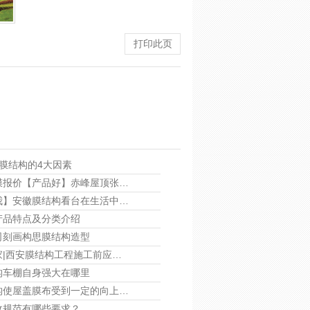
打印此页
E膜结构的4大因素
膜报价【产品好】赤峰屋顶张…
我】安徽膜结构看台在生活中…
产品特点及分类介绍
司刻画构思膜结构造型
家|西安膜结构工程施工前应…
构车棚自身强大在哪里
构使屋盖膜布受到一定的向上…
收规范有哪些要求？