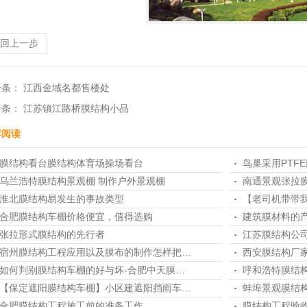
返回上一步
一条：
江西金域名都售楼处
1
2
3
4
一条：
江苏镇江路桥膜结构小品
荐阅读
膜结构看台膜结构体育场操场看台
鸟巢采用PTF
乌兰浩特膜结构景观棚 制作户外景观棚
南通景观张拉
淮北膜结构易发生的事故类型
【老司机带带
合肥膜结构车棚​价格便宜，值得选购
建筑膜材料的
张拉形式膜结构的先行者
江苏膜结构公
宿州膜结构工程应用以及膜布的制作怎样把…
西安膜结构厂
如何判别膜结构车棚的好与坏-合肥中天膜…
呼和浩特膜结
【保定遮阳膜结构车棚】小区建遮阳挡雨车…
蚌埠景观膜结
合肥膜结构工程施工前的准备工作
膜结构工程验