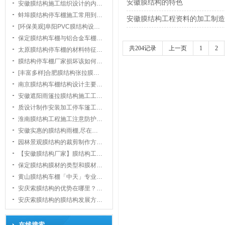
安徽膜结构的特色
安徽膜结构施工组织设计的内…
蚌埠膜结构停车棚施工常用到…
安徽膜结构工程资料的加工制造
[环保美观]阜阳PVC膜结构设…
保定膜结构车棚与铝合金车棚…
共204记录
上一页
1
2
太原膜结构停车棚的材料特征…
膜结构停车棚厂家损坏该如何…
1
[丰富多样]合肥膜结构张拉膜…
南京膜结构车棚结构设计主要…
安徽遮阳雨篷拉膜结构施工工…
质设计制作安装加工停车篷工…
淮南膜结构工程施工注意防护…
安徽实惠的膜结构雨棚,尽在…
园林景观膜结构的裁剪制作方…
【安徽膜结构厂家】膜结构工…
保定膜结构膜材的类型和膜材…
黄山膜结构车棚「中天」专业…
安庆索膜结构的优势在哪里？…
安庆索膜结构的膜结构发展方…
在线搜索