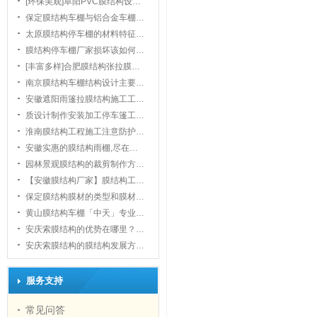
[环保美观]阜阳PVC膜结构设…
保定膜结构车棚与铝合金车棚…
太原膜结构停车棚的材料特征…
膜结构停车棚厂家损坏该如何…
[丰富多样]合肥膜结构张拉膜…
南京膜结构车棚结构设计主要…
安徽遮阳雨篷拉膜结构施工工…
质设计制作安装加工停车篷工…
淮南膜结构工程施工注意防护…
安徽实惠的膜结构雨棚,尽在…
园林景观膜结构的裁剪制作方…
【安徽膜结构厂家】膜结构工…
保定膜结构膜材的类型和膜材…
黄山膜结构车棚「中天」专业…
安庆索膜结构的优势在哪里？…
安庆索膜结构的膜结构发展方…
服务支持
常见问答