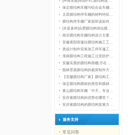
[环保美观]阜阳PVC膜结构设…
保定膜结构车棚与铝合金车棚…
太原膜结构停车棚的材料特征…
膜结构停车棚厂家损坏该如何…
[丰富多样]合肥膜结构张拉膜…
南京膜结构车棚结构设计主要…
安徽遮阳雨篷拉膜结构施工工…
质设计制作安装加工停车篷工…
淮南膜结构工程施工注意防护…
安徽实惠的膜结构雨棚,尽在…
园林景观膜结构的裁剪制作方…
【安徽膜结构厂家】膜结构工…
保定膜结构膜材的类型和膜材…
黄山膜结构车棚「中天」专业…
安庆索膜结构的优势在哪里？…
安庆索膜结构的膜结构发展方…
服务支持
常见问答