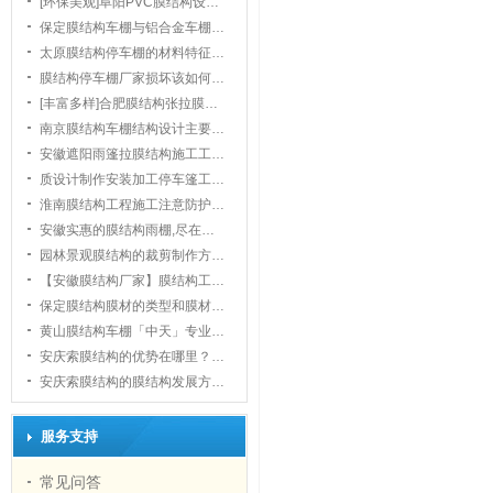
[环保美观]阜阳PVC膜结构设…
保定膜结构车棚与铝合金车棚…
太原膜结构停车棚的材料特征…
膜结构停车棚厂家损坏该如何…
[丰富多样]合肥膜结构张拉膜…
南京膜结构车棚结构设计主要…
安徽遮阳雨篷拉膜结构施工工…
质设计制作安装加工停车篷工…
淮南膜结构工程施工注意防护…
安徽实惠的膜结构雨棚,尽在…
园林景观膜结构的裁剪制作方…
【安徽膜结构厂家】膜结构工…
保定膜结构膜材的类型和膜材…
黄山膜结构车棚「中天」专业…
安庆索膜结构的优势在哪里？…
安庆索膜结构的膜结构发展方…
服务支持
常见问答