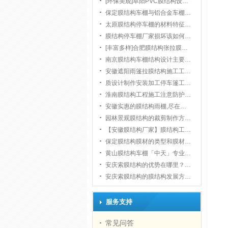
[环保美观]阜阳PVC膜结构设…
保定膜结构车棚与铝合金车棚…
太原膜结构停车棚的材料特征…
膜结构停车棚厂家损坏该如何…
[丰富多样]合肥膜结构张拉膜…
南京膜结构车棚结构设计主要…
安徽遮阳雨篷拉膜结构施工工…
质设计制作安装加工停车篷工…
淮南膜结构工程施工注意防护…
安徽实惠的膜结构雨棚,尽在…
园林景观膜结构的裁剪制作方…
【安徽膜结构厂家】膜结构工…
保定膜结构膜材的类型和膜材…
黄山膜结构车棚「中天」专业…
安庆索膜结构的优势在哪里？…
安庆索膜结构的膜结构发展方…
服务支持
常见问答