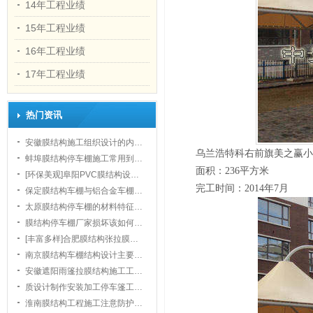
14年工程业绩
15年工程业绩
16年工程业绩
17年工程业绩
1
热门资讯
安徽膜结构施工组织设计的内…
乌兰浩特科右前旗美之赢小
蚌埠膜结构停车棚施工常用到…
面积：236平方米
[环保美观]阜阳PVC膜结构设…
完工时间：2014年7月
保定膜结构车棚与铝合金车棚…
太原膜结构停车棚的材料特征…
膜结构停车棚厂家损坏该如何…
[丰富多样]合肥膜结构张拉膜…
南京膜结构车棚结构设计主要…
安徽遮阳雨篷拉膜结构施工工…
质设计制作安装加工停车篷工…
淮南膜结构工程施工注意防护…