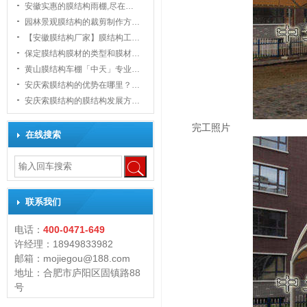
安徽实惠的膜结构雨棚,尽在…
园林景观膜结构的裁剪制作方…
【安徽膜结构厂家】膜结构工…
保定膜结构膜材的类型和膜材…
黄山膜结构车棚「中天」专业…
安庆索膜结构的优势在哪里？…
安庆索膜结构的膜结构发展方…
完工照片
在线搜索
联系我们
电话：
400-0471-649
许经理：18949833982
邮箱：mojiegou@188.com
地址：合肥市庐阳区固镇路88
号