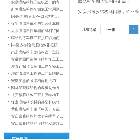
膜结构车棚形状的问题统计
安徽膜结构施工组织设计的内…
蚌埠膜结构停车棚施工常用到…
安庆张拉膜结构遮阳棚，企业采
[环保美观]阜阳PVC膜结构设…
保定膜结构车棚与铝合金车棚…
共188记录
上一页
1
2
太原膜结构停车棚的材料特征…
膜结构停车棚厂家损坏该如何…
1
[丰富多样]合肥膜结构张拉膜…
南京膜结构车棚结构设计主要…
安徽遮阳雨篷拉膜结构施工工…
质设计制作安装加工停车篷工…
淮南膜结构工程施工注意防护…
安徽实惠的膜结构雨棚,尽在…
园林景观膜结构的裁剪制作方…
【安徽膜结构厂家】膜结构工…
保定膜结构膜材的类型和膜材…
黄山膜结构车棚「中天」专业…
安庆索膜结构的优势在哪里？…
安庆索膜结构的膜结构发展方…
在线搜索