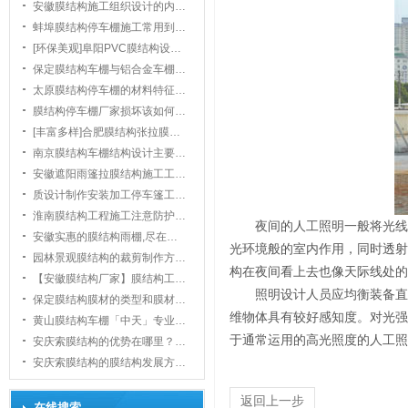
安徽膜结构施工组织设计的内…
蚌埠膜结构停车棚施工常用到…
[环保美观]阜阳PVC膜结构设…
保定膜结构车棚与铝合金车棚…
太原膜结构停车棚的材料特征…
膜结构停车棚厂家损坏该如何…
1
[丰富多样]合肥膜结构张拉膜…
南京膜结构车棚结构设计主要…
安徽遮阳雨篷拉膜结构施工工…
质设计制作安装加工停车篷工…
淮南膜结构工程施工注意防护…
夜间的人工照明一般将光线
安徽实惠的膜结构雨棚,尽在…
光环境般的室内作用，同时透射
园林景观膜结构的裁剪制作方…
构在夜间看上去也像天际线处的
【安徽膜结构厂家】膜结构工…
照明设计人员应均衡装备直
保定膜结构膜材的类型和膜材…
维物体具有较好感知度。对光强
黄山膜结构车棚「中天」专业…
于通常运用的高光照度的人工照
安庆索膜结构的优势在哪里？…
安庆索膜结构的膜结构发展方…
返回上一步
在线搜索