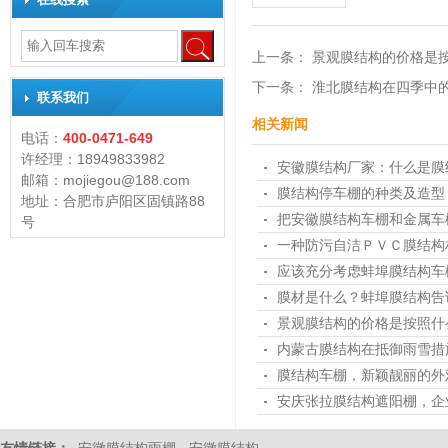
上一条：
景观膜结构的价格是
下一条：
淮北膜结构在四季中
联系我们
相关新闻
电话：
400-0471-649
许经理：18949833982
安徽膜结构厂家：什么是膜
邮箱：mojiegou@188.com
膜结构停车棚的种类及造型
地址：合肥市庐阳区固镇路88
把安徽膜结构车棚和金属车
号
一种防污自洁ＰＶＣ膜结构
应该充分考虑蚌埠膜结构车
膜材是什么？蚌埠膜结构告
景观膜结构的价格是按照什
内蒙古膜结构在抵御雨雪措
膜结构车棚，新颖靓丽的外
安庆张拉膜结构遮阳棚，企