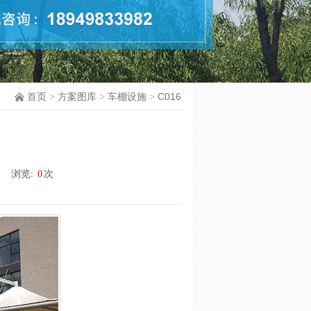
首页
>
方案图库
>
车棚设施
>
C016
浏览:
0
次