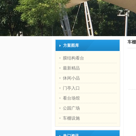
车棚
方案图库
膜结构看台
最新精品
休闲小品
门亭入口
看台场馆
公园广场
车棚设施
热门资讯