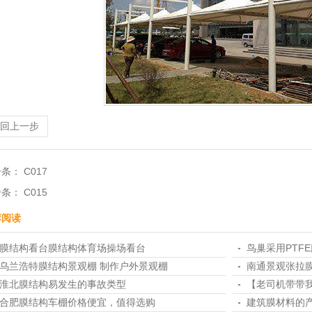
1
2
3
4
返回上一步
一条：
C017
一条：
C015
荐阅读
膜结构看台膜结构体育场操场看台
鸟巢采用PTF
乌兰浩特膜结构景观棚 制作户外景观棚
南通景观张拉
淮北膜结构易发生的事故类型
【老司机带带
合肥膜结构车棚​价格便宜，值得选购
建筑膜材料的