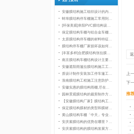
安徽膜结构施工组织设计的内…
蚌埠膜结构停车棚施工常用到…
[环保美观]阜阳PVC膜结构设…
保定膜结构车棚与铝合金车棚…
太原膜结构停车棚的材料特征…
膜结构停车棚厂家损坏该如何…
[丰富多样]合肥膜结构张拉膜…
南京膜结构车棚结构设计主要…
安徽遮阳雨篷拉膜结构施工工…
上
质设计制作安装加工停车篷工…
淮南膜结构工程施工注意防护…
下
安徽实惠的膜结构雨棚,尽在…
推
园林景观膜结构的裁剪制作方…
【安徽膜结构厂家】膜结构工…
保定膜结构膜材的类型和膜材…
黄山膜结构车棚「中天」专业…
安庆索膜结构的优势在哪里？…
安庆索膜结构的膜结构发展方…