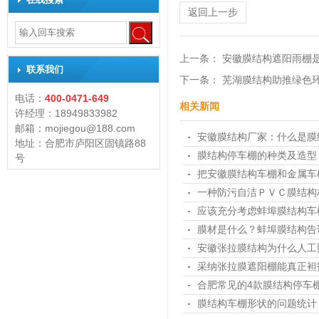
返回上一步
上一条：
安徽膜结构遮阳雨棚
联系我们
下一条：
芜湖膜结构助推绿色
电话：
400-0471-649
相关新闻
许经理：18949833982
邮箱：mojiegou@188.com
安徽膜结构厂家：什么是膜
地址：合肥市庐阳区固镇路88
膜结构停车棚的种类及造型
号
把安徽膜结构车棚和金属车
一种防污自洁ＰＶＣ膜结构
应该充分考虑蚌埠膜结构车
膜材是什么？蚌埠膜结构告
安徽张拉膜结构为什么人工
采纳张拉膜遮阳棚能真正袒
合肥常见的4款膜结构停车
膜结构车棚形状的问题统计