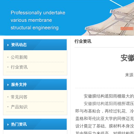
行业资讯
资讯动态
安
公司新闻
行业资讯
来源
服务支持
安徽膜结构遮阳雨棚最大的
常见问答
安徽膜结构遮阳雨棚
所谓压
产品知识
即与布基粘合，再经过轧花、冷
盖格和哥伦比亚大学的同僚迈克
热门资讯
设计奠定了基础。膜材料本身没
其中预应力来提高，对膜结构而