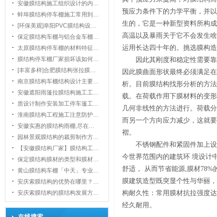
安徽膜结构施工组织设计的内…
预应力条件下的力学平衡，并以
蚌埠膜结构停车棚施工常用到…
生的，它是一种新型资料所构成
[环保美观]阜阳PVC膜结构设…
高温以及暴雨关于它不会发生啥
保定膜结构车棚与铝合金车棚…
运用长达四十年的。挑选膜构造
太原膜结构停车棚的材料特征…
膜结构停车棚厂家损坏该如何…
因此其刚度和稳定性需要靠
1
[丰富多样]合肥膜结构张拉膜…
因此膜曲面形状最终必须满足在
南京膜结构车棚结构设计主要…
析。目前膜结构找形分析的方法
安徽遮阳雨篷拉膜结构施工工…
载。在荷载作用下膜材料的变形
质设计制作安装加工停车篷工…
几何非线性的方法进行。荷载分
淮南膜结构工程施工注意防护…
而另一个方向应力减少，这就要
安徽实惠的膜结构雨棚,尽在…
褶。
园林景观膜结构的裁剪制作方…
不锈钢配件和紧固件加上设
【安徽膜结构厂家】膜结构工…
今世界范围内的建筑环 境设计
保定膜结构膜材的类型和膜材…
舒适， 从而节省能源,膜材7
黄山膜结构车棚「中天」专业…
膜建筑造型既突显个性与华丽，
安庆索膜结构的优势在哪里？…
安庆索膜结构的膜结构发展方…
构耐久性：常用膜材抗拉强度达到3
经久耐用。
在线搜索