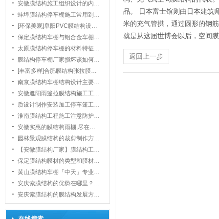
安徽膜结构施工组织设计的内…
品。 日本富士馆则由日本建筑师
蚌埠膜结构停车棚施工常用到…
米的充气管拱，通过圆形的钢筋
[环保美观]阜阳PVC膜结构设…
就是从这届世博会以后，空间膜
保定膜结构车棚与铝合金车棚…
太原膜结构停车棚的材料特征…
返回上一步
膜结构停车棚厂家损坏该如何…
1
[丰富多样]合肥膜结构张拉膜…
南京膜结构车棚结构设计主要…
安徽遮阳雨篷拉膜结构施工工…
质设计制作安装加工停车篷工…
淮南膜结构工程施工注意防护…
安徽实惠的膜结构雨棚,尽在…
园林景观膜结构的裁剪制作方…
【安徽膜结构厂家】膜结构工…
保定膜结构膜材的类型和膜材…
黄山膜结构车棚「中天」专业…
安庆索膜结构的优势在哪里？…
安庆索膜结构的膜结构发展方…
在线搜索