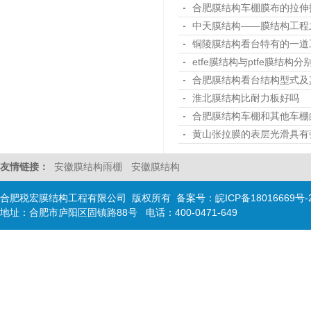
合肥膜结构车棚膜布的拉伸
中天膜结构——膜结构工程
铜陵膜结构看台特有的一道
etfe膜结构与ptfe膜结构
合肥膜结构看台结构型式及
淮北膜结构比耐力板好吗
合肥膜结构车棚和其他车棚
黄山张拉膜的表层光滑具有
友情链接：
安徽膜结构雨棚
安徽膜结构
合肥税宏膜结构工程有限公司 版权所有 备案号：
皖ICP备18016669号-
地址：合肥市庐阳区固镇路88号 电话：400-0471-649