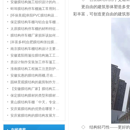
安徽膜结构施工组织设计的内…
更自由的建筑形体塑造多变
蚌埠膜结构停车棚施工常用到…
彩丰富，可创造更自由的建筑形
[环保美观]阜阳PVC膜结构设…
保定膜结构车棚与铝合金车棚…
太原膜结构停车棚的材料特征…
膜结构停车棚厂家损坏该如何…
1
[丰富多样]合肥膜结构张拉膜…
南京膜结构车棚结构设计主要…
安徽遮阳雨篷拉膜结构施工工…
质设计制作安装加工停车篷工…
淮南膜结构工程施工注意防护…
安徽实惠的膜结构雨棚,尽在…
园林景观膜结构的裁剪制作方…
【安徽膜结构厂家】膜结构工…
保定膜结构膜材的类型和膜材…
黄山膜结构车棚「中天」专业…
安庆索膜结构的优势在哪里？…
安庆索膜结构的膜结构发展方…
◇ 结构轻巧性——更好的
在线搜索