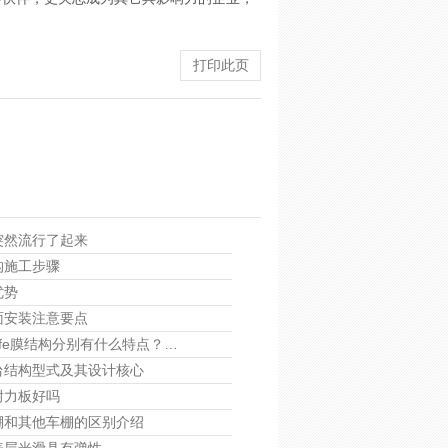
打印此页
突然流行了起来
构施工步骤
优势
面安装注意要点
ptfe膜结构分别有什么特点？…
台结构型式及其设计核心
耐力板好吗
棚和其他车棚的区别介绍
表层光滑具有弹性