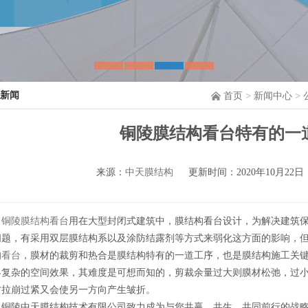
新闻
首页
>
新闻中心
>
铜陵膜结构看台特有的一
来源：
中天膜结构
更新时间：2020年10月22日
铜陵膜结构看台
用在大型封闭式建筑中，膜结构看台设计，为解决建筑
问题，有采用双层膜结构系以及涂防结露剂等方式来弱化这方面的影响，
构看台
，膜材的裁剪和热合是膜结构特有的一道工序，也是膜结构施工关
终复杂的空间效果，其难度是可想而知的，剪裁余量过大则膜材松弛，过
方拉崩过紧又会使另一方向产生皱折。
铜陵中天膜结构技术有限公司致力成为与您共赢、共生、共同前行的战