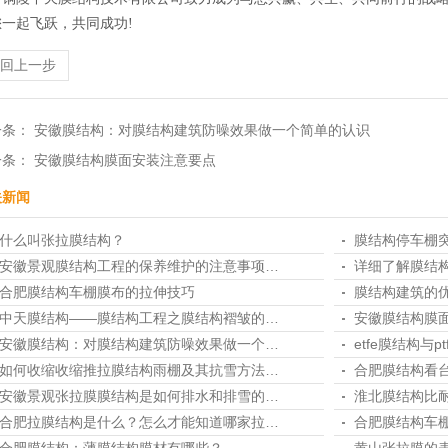
您一起飞跃，共同成功!
返回上一步
一条：
安徽膜结构：对膜结构建筑防噪效果做一个简单的认识
1
2
3
4
一条：
安徽膜结构膜面安装注意要点
关新闻
什么叫张拉膜结构？
膜结构停车棚
安徽景观膜结构工程的保养维护的注意事项…
详细了解膜结
合肥膜结构车棚膜布的拉伸技巧
膜结构建筑的
中天膜结构——膜结构工程之膜结构褶皱的…
安徽膜结构膜
安徽膜结构：对膜结构建筑防噪效果做一个…
etfe膜结构与
如何收缩收缩推拉膜结构雨棚及其抗雪方法…
合肥膜结构看
安徽景观张拉膜膜结构是如何排水和排雪的…
淮北膜结构比
合肥拉膜结构是什么？怎么才能知道哪家拉…
合肥膜结构车
合肥膜结构：薄膜结构膜材有哪些？
黄山张拉膜的