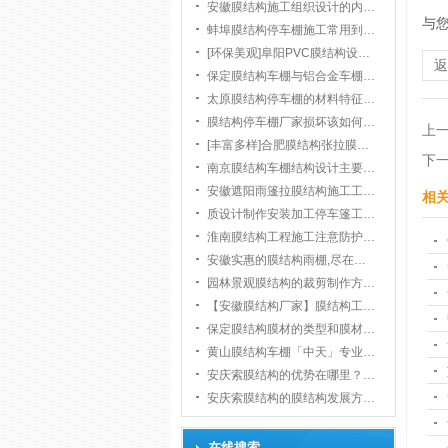
安徽膜结构施工组织设计的内…
与
蚌埠膜结构停车棚施工常用到…
[环保美观]阜阳PVC膜结构设…
保定膜结构车棚与铝合金车棚…
太原膜结构停车棚的材料特征…
膜结构停车棚厂家损坏该如何…
上
[丰富多样]合肥膜结构张拉膜…
下
南京膜结构车棚结构设计主要…
安徽遮阳雨篷拉膜结构施工工…
相
质设计制作安装加工停车篷工…
淮南膜结构工程施工注意防护…
安徽实惠的膜结构雨棚,尽在…
园林景观膜结构的裁剪制作方…
【安徽膜结构厂家】膜结构工…
保定膜结构膜材的类型和膜材…
黄山膜结构车棚「中天」专业…
安庆索膜结构的优势在哪里？…
安庆索膜结构的膜结构发展方…
在线搜索