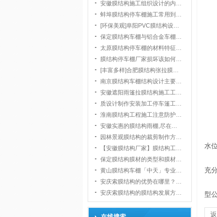
安徽膜结构施工组织设计的内…
蚌埠膜结构停车棚施工常用到…
[环保美观]阜阳PVC膜结构设…
保定膜结构车棚与铝合金车棚…
太原膜结构停车棚的材料特征…
膜结构停车棚厂家损坏该如何…
[丰富多样]合肥膜结构张拉膜…
南京膜结构车棚结构设计主要…
安徽遮阳雨篷拉膜结构施工工…
质设计制作安装加工停车篷工…
淮南膜结构工程施工注意防护…
安徽实惠的膜结构雨棚,尽在…
园林景观膜结构的裁剪制作方…
水
【安徽膜结构厂家】膜结构工…
保定膜结构膜材的类型和膜材…
充
黄山膜结构车棚「中天」专业…
安庆索膜结构的优势在哪里？…
安庆索膜结构的膜结构发展方…
型
在线搜索