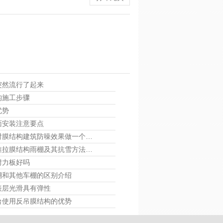
突然流行了起来
构施工步骤
优势
面安装注意要点
对膜结构建筑防噪效果做一个…
推拉膜结构雨棚及其抗雪方法…
耐力板好吗
棚和其他车棚的区别介绍
表层光滑具有弹性
台使用反吊膜结构的优势