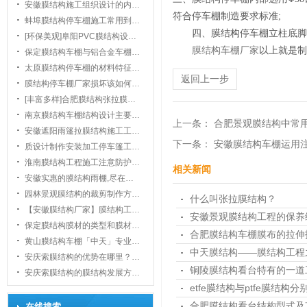
安徽膜结构施工组织设计的内…
符合停车棚制造要求标准;
蚌埠膜结构停车棚施工常用到…
四、膜结构停车棚立柱底脚
[环保美观]阜阳PVC膜结构设…
膜结构车棚厂家
以上就是制
保定膜结构车棚与铝合金车棚…
太原膜结构停车棚的材料特征…
返回上一步
膜结构停车棚厂家损坏该如何…
1
[丰富多样]合肥膜结构张拉膜…
南京膜结构车棚结构设计主要…
上一条：
合肥景观膜结构中常
安徽遮阳雨篷拉膜结构施工工…
下一条：
安徽膜结构车棚运用
质设计制作安装加工停车篷工…
淮南膜结构工程施工注意防护…
相关新闻
安徽实惠的膜结构雨棚,尽在…
园林景观膜结构的裁剪制作方…
什么叫张拉膜结构？
【安徽膜结构厂家】膜结构工…
安徽景观膜结构工程的保养
保定膜结构膜材的类型和膜材…
合肥膜结构车棚膜布的拉伸
黄山膜结构车棚「中天」专业…
中天膜结构——膜结构工程
安庆索膜结构的优势在哪里？…
铜陵膜结构看台特有的一道
安庆索膜结构的膜结构发展方…
etfe膜结构与ptfe膜结构
合肥膜结构看台结构型式及
在线搜索